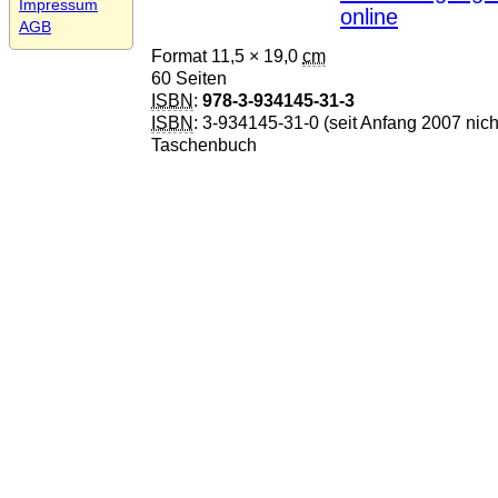
Impressum
online
AGB
Format 11,5 × 19,0
cm
60 Seiten
ISBN
:
978-3-934145-31-3
ISBN
: 3-934145-31-0
(seit Anfang 2007 nic
Taschenbuch