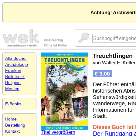
Achtung: Archiviert
Treuchtlingen
Alle Bücher
von Walter E. Keller
Archäologie
Franken
€ 3,00
Belletristik
Religion
Der Führer enthä
Medien
historischen Abris
Sehenswürdigkeite
Wanderwege, Rad
E-Books
Informationen für
Stadt.
Home
Bestellung
Dieses Buch ist l
Kontakt
Titel vergrößern
Der Rundgang 