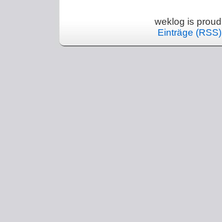
weklog is prou
Einträge (RSS)