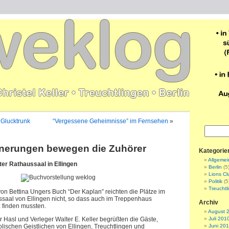
 Glucktrunk
“Vergessene Geheimnisse” im Fernsehen
»
nnerungen bewegen die Zuhörer
Kategorie
Allgemei
ter Rathaussaal in Ellingen
Berlin
(5
Lions Cl
Politik
(5
Treuchtl
von Bettina Ungers Buch “Der Kaplan” reichten die Plätze im
ssaal von Ellingen nicht, so dass auch im Treppenhaus
Archiv
 finden mussten.
August 
 Hasl und Verleger Walter E. Keller begrüßten die Gäste,
Juli 201
olischen Geistlichen von Ellingen, Treuchtlingen und
Juni 20