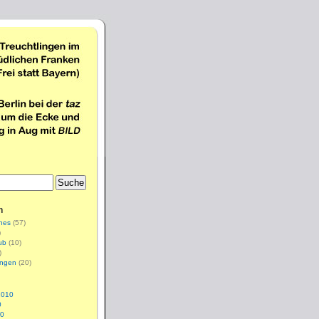
n
nes
(57)
)
ub
(10)
)
ingen
(20)
2010
0
10