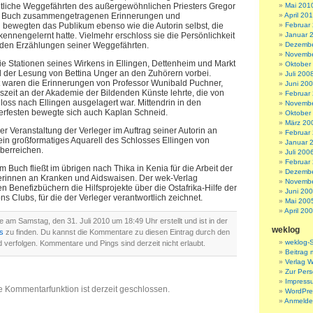
tliche Weggefährten des außergewöhnlichen Priesters Gregor
Mai 201
m Buch zusammengetragenen Erinnerungen und
April 20
 bewegten das Publikum ebenso wie die Autorin selbst, die
Februar
ennengelernt hatte. Vielmehr erschloss sie die Persönlichkeit
Januar 
 den Erzählungen seiner Weggefährten.
Dezembe
Novembe
ie Stationen seines Wirkens in Ellingen, Dettenheim und Markt
Oktober
der Lesung von Bettina Unger an den Zuhörern vorbei.
Juli 200
 waren die Erinnerungen von Professor Wunibald Puchner,
Juni 20
szeit an der Akademie der Bildenden Künste lehrte, die von
Februar
oss nach Ellingen ausgelagert war. Mittendrin in den
Novembe
erfesten bewegte sich auch Kaplan Schneid.
Oktober
März 20
r Veranstaltung der Verleger im Auftrag seiner Autorin an
Februar
ein großformatiges Aquarell des Schlosses Ellingen von
Januar 
berreichen.
Juli 200
Februar
Buch fließt im übrigen nach Thika in Kenia für die Arbeit der
Dezembe
erinnen an Kranken und Aidswaisen. Der wek-Verlag
Novembe
hen Benefizbüchern die Hilfsprojekte über die Ostafrika-Hilfe der
Juni 20
s Clubs, für die der Verleger verantwortlich zeichnet.
Mai 200
April 20
 am Samstag, den 31. Juli 2010 um 18:49 Uhr erstellt und ist in der
weklog
s
zu finden. Du kannst die Kommentare zu diesen Eintrag durch den
weklog-S
verfolgen. Kommentare und Pings sind derzeit nicht erlaubt.
Beitrag 
Verlag W
Zur Per
Impress
e Kommentarfunktion ist derzeit geschlossen.
WordPre
Anmeld