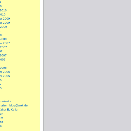
0
10
 2010
2010
r 2009
r 2009
 2009
8
08
 2008
r 2007
 2007
07
 2007
2007
6
 2006
r 2005
r 2005
05
5
05
tartseite
mailen: blog@wek.de
alter E. Keller
son
um
ss
en