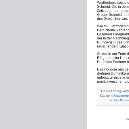
Weißenburg sowie e
Schneid. Die in de
Zeitzeugenberichten
Gregor Schneid nie k
des Geistlichen aus
Wie im Film zogen d
Berolzheim während 
Besonders prägnant
der in der Nachkrieg
Nürnberg in das Schl
rauschenden Künstl
So durfte am Ende de
Bürgermeister Hasl 
Professor Puchner ü
Das Honorar aus dem 
dortigen Dominikan
unterstützt mit etlic
nordbayerischen Lion
Dieser Eintrag wurde
Kategorie
Allgemeine
RSS 2.0
Feed 
Di