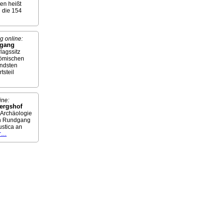
n heißt
n die 154
g online:
dgang
lagssitz
römischen
ndsten
tsteil
ine:
bergshof
Archäologie
len Rundgang
ustica an
r…