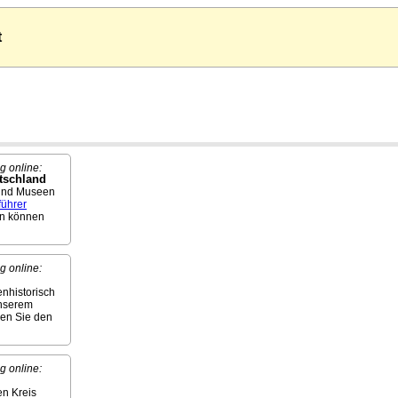
t
g online:
tschland
und Museen
führer
n können
g online:
nhistorisch
unserem
hen Sie den
g online:
en Kreis