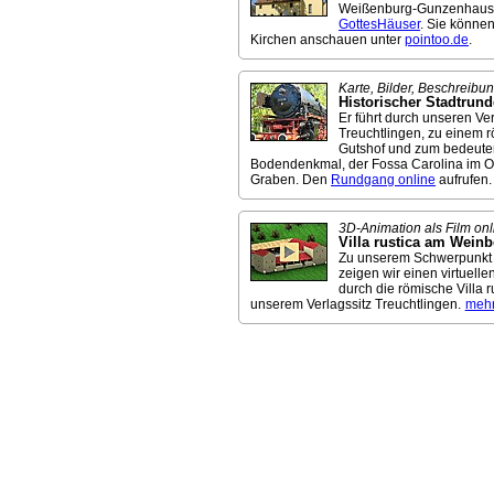
Weißenburg-Gunzenhause
GottesHäuser
. Sie könne
Kirchen anschauen unter
pointoo.de
.
Karte, Bilder, Beschreibun
Historischer Stadtrun
Er führt durch unseren Ver
Treuchtlingen, zu einem 
Gutshof und zum bedeute
Bodendenkmal, der Fossa Carolina im Or
Graben. Den
Rundgang online
aufrufen.
3D-Animation als Film onl
Villa rustica am Wein
Zu unserem Schwerpunkt 
zeigen wir einen virtuel
durch die römische Villa r
unserem Verlagssitz Treuchtlingen.
meh