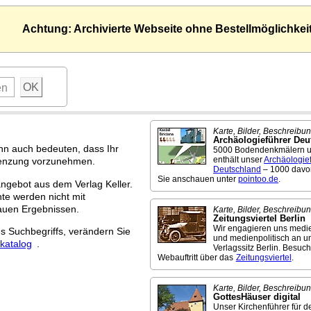
Achtung: Archivierte Webseite ohne Bestellmöglichkei
Karte, Bilder, Beschreibun
Archäologieführer Deu
ann auch bedeuten, dass Ihr
5000 Bodendenkmälern 
enthält unser
Archäologie
ngrenzung vorzunehmen.
Deutschland
– 1000 davo
Sie anschauen unter
pointoo.de
.
ngebot aus dem Verlag Keller.
e werden nicht mit
auen Ergebnissen.
Karte, Bilder, Beschreibun
Zeitungsviertel Berlin
Wir engagieren uns medie
es Suchbegriffs, verändern Sie
und medienpolitisch an 
katalog
.
Verlagssitz Berlin. Besuc
Webauftritt über das
Zeitungsviertel
.
Karte, Bilder, Beschreibun
GottesHäuser digital
Unser Kirchenführer für d