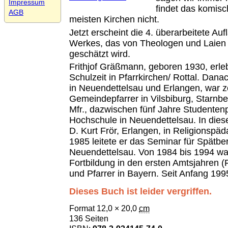
Impressum
findet das komisch
AGB
meisten Kirchen nicht.
Jetzt erscheint die 4. überarbeitete Auf
Werkes, das von Theologen und Laien
geschätzt wird.
Frithjof Gräßmann, geboren 1930, erle
Schulzeit in Pfarrkirchen/ Rottal. Dana
in Neuendettelsau und Erlangen, war 
Gemeindepfarrer in Vilsbiburg, Starnb
Mfr., dazwischen fünf Jahre Studenten
Hochschule in Neuendettelsau. In diese
D. Kurt Frör, Erlangen, in Religionspä
1985 leitete er das Seminar für Spätbe
Neuendettelsau. Von 1984 bis 1994 war 
Fortbildung in den ersten Amtsjahren (
und Pfarrer in Bayern. Seit Anfang 199
Dieses Buch ist leider vergriffen.
Format 12,0 × 20,0
cm
136 Seiten