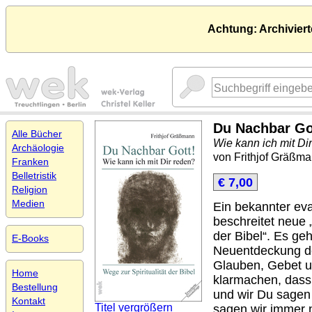
Achtung: Archiviert
Du Nachbar Go
Alle Bücher
Wie kann ich mit Di
Archäologie
von Frithjof Gräßm
Franken
Belletristik
€ 7,00
Religion
Medien
Ein bekannter ev
beschreitet neue „
der Bibel“. Es ge
E-Books
Neuentdeckung de
Glauben, Gebet un
Home
klarmachen, dass 
Bestellung
und wir Du sagen
Kontakt
Titel vergrößern
sagen wir immer n