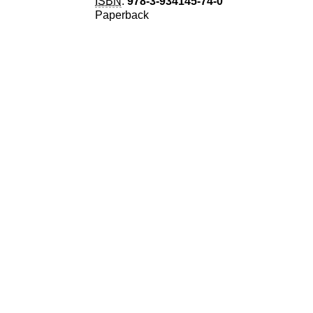
ISBN
:
978-3-934145-74-0
Paperback